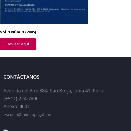
Vol. 1 Núm. 1 (2005)
Revisar aquí
CONTÁCTANOS
Avenida del Aire 384, San Borja, Lima 41, Perú.
(+511) 224-7800
Anexo: 4001
escuela@indecopi.gob.pe