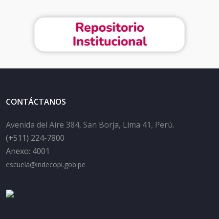
CONTÁCTANOS
Avenida del Aire 384, San Borja, Lima 41, Perú.
(+511) 224-7800
Anexo: 4001
escuela@indecopi.gob.pe