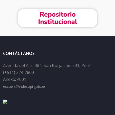
CONTÁCTANOS
Avenida del Aire 384, San Borja, Lima 41, Perú.
(+511) 224-7800
Anexo: 4001
escuela@indecopi.gob.pe