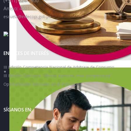
(+511) 224-7800
Anexo: 4001
escuela@indecopi.gob.pe
ENLACES DE INTERÉS
III Edición Competencia Nacional de Arbitraje de Consumo
III Edición Concurso "Menos barreras, más competencia"
Oportunidades laborales en el Indecopi
SÍGANOS EN: